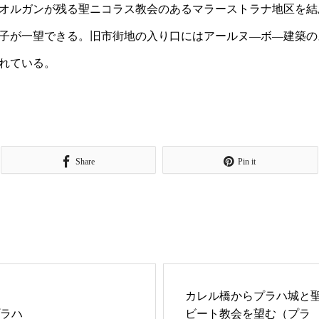
オルガンが残る聖ニコラス教会のあるマラーストラナ地区を結
子が一望できる。旧市街地の入り口にはアールヌ―ボ―建築の
れている。
Share
Pin it
カレル橋からプラハ城と
ラハ
ビート教会を望む（プラ