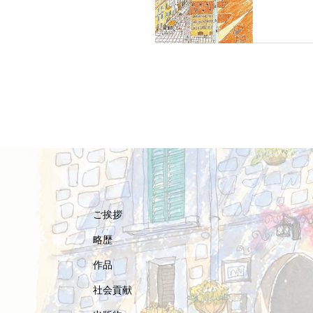
ご挨拶
略歴
作品
社会貢献