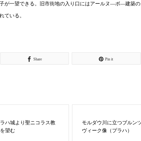
子が一望できる。旧市街地の入り口にはアールヌ―ボ―建築の
れている。
Share
Pin it
ラハ城より聖ニコラス教
モルダウ川に立つブルン
を望む
ヴィーク像（プラハ）