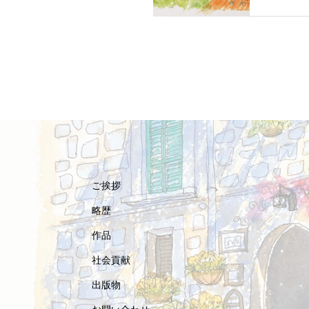
ご挨拶
略歴
作品
社会貢献
出版物