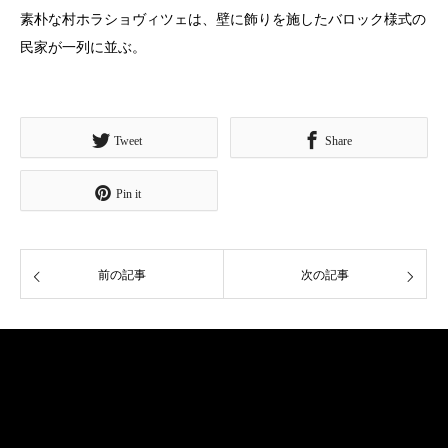
素朴な村ホラショヴィツェは、壁に飾りを施したバロック様式の
民家が一列に並ぶ。
Tweet
Share
Pin it
前の記事
次の記事
ご挨拶
略歴