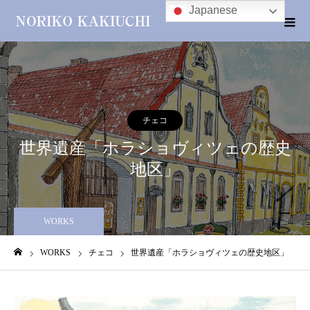
Japanese
チェコ
世界遺産「ホラショヴィツェの歴史
地区」
WORKS
WORKS
チェコ
世界遺産「ホラショヴィツェの歴史地区」
ホーム