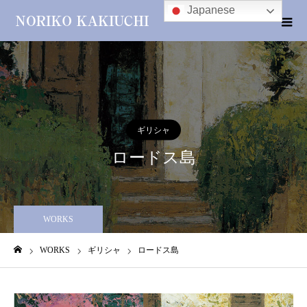
Japanese
ギリシャ
ロードス島
WORKS
WORKS
ギリシャ
ロードス島
ホーム