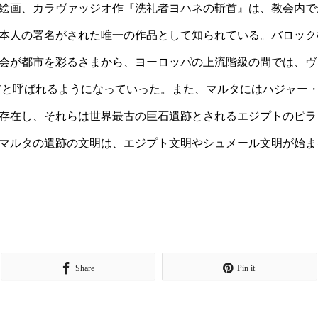
絵画、カラヴァッジオ作『洗礼者ヨハネの斬首』は、教会内で
本人の署名がされた唯一の作品として知られている。バロック
会が都市を彩るさまから、ヨーロッパの上流階級の間では、ヴ
高貴な）都市と呼ばれるようになっていった。また、マルタにはハジャ
が存在し、それらは世界最古の巨石遺跡とされるエジプトのピ
マルタの遺跡の文明は、エジプト文明やシュメール文明が始ま
Share
Pin it