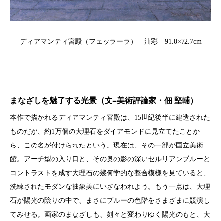
ディアマンティ宮殿（フェッラーラ） 油彩 91.0×72.7cm
まなざしを魅了する光景（文=美術評論家・佃 堅輔）
本作で描かれるディアマンティ宮殿は、15世紀後半に建造された
ものだが、約1万個の大理石をダイアモンドに見立てたことか
ら、この名が付けられたという。現在は、その一部が国立美術
館。アーチ型の入り口と、その奥の影の深いセルリアンブルーと
コントラストを成す大理石の幾何学的な整合模様を見ていると、
洗練されたモダンな抽象美にいざなわれよう。もう一点は、大理
石が陽光の陰りの中で、まさにブルーの色階をさまざまに競演し
てみせる。画家のまなざしも、刻々と変わりゆく陽光のもと、大