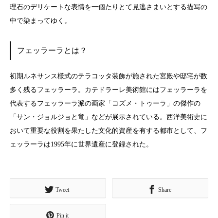
理石のデリケートな表情を一個たりとて見逃さまいとする描写の
中で染まってゆく。
フェッラーラとは？
初期ルネサンス様式のテラコッタ装飾が施された宮殿や邸宅が数
多く残るフェッラーラ。カテドラーレ美術館にはフェッラーラを
代表するフェッラーラ派の画家「コズメ・トゥーラ」の傑作の
「サン・ジョルジョと竜」などが展示されている。西洋美術史に
おいて重要な役割を果たした文化的資産を有する都市として、フ
ェッラーラは1995年に世界遺産に登録された。
Tweet
Share
Pin it