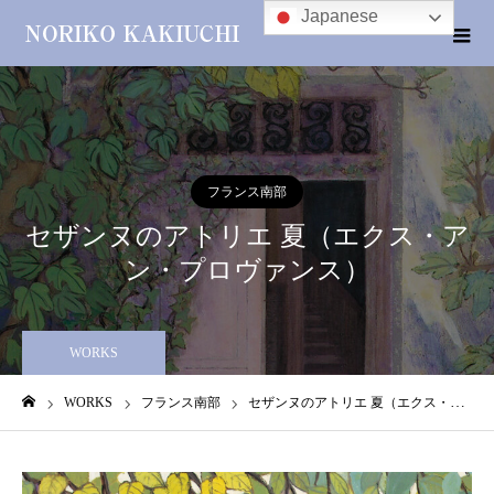
Japanese
フランス南部
セザンヌのアトリエ 夏（エクス・ア
ン・プロヴァンス）
WORKS
WORKS
フランス南部
セザンヌのアトリエ 夏（エクス・アン・プロヴァンス）
ホーム