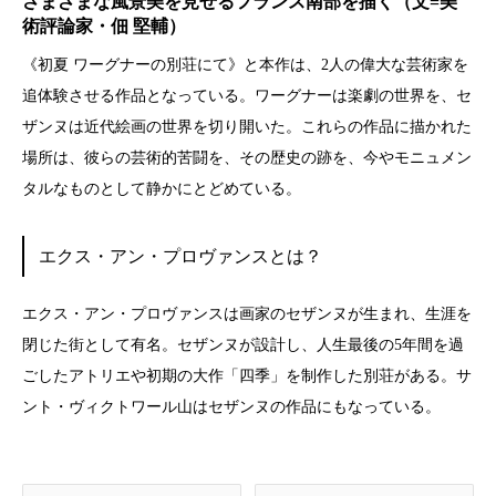
さまざまな風景美を見せるフランス南部を描く（文=美
術評論家・佃 堅輔）
《初夏 ワーグナーの別荘にて》と本作は、2人の偉大な芸術家を
追体験させる作品となっている。ワーグナーは楽劇の世界を、セ
ザンヌは近代絵画の世界を切り開いた。これらの作品に描かれた
場所は、彼らの芸術的苦闘を、その歴史の跡を、今やモニュメン
タルなものとして静かにとどめている。
エクス・アン・プロヴァンスとは？
エクス・アン・プロヴァンスは画家のセザンヌが生まれ、生涯を
閉じた街として有名。セザンヌが設計し、人生最後の5年間を過
ごしたアトリエや初期の大作「四季」を制作した別荘がある。サ
ント・ヴィクトワール山はセザンヌの作品にもなっている。