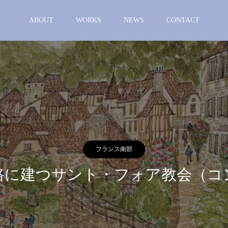
ABOUT
WORKS
NEWS
CONTACT
フランス南部
路に建つサント・フォア教会（コ