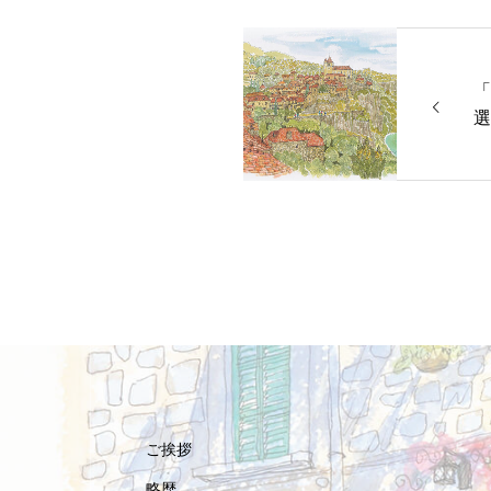
「
選
ご挨拶
略歴