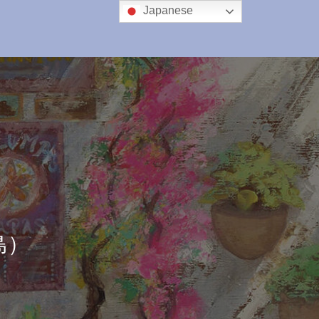
Japanese
島）