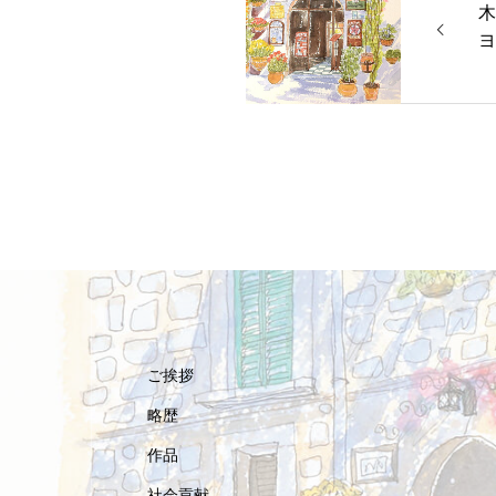
木
ヨ
ご挨拶
略歴
作品
社会貢献