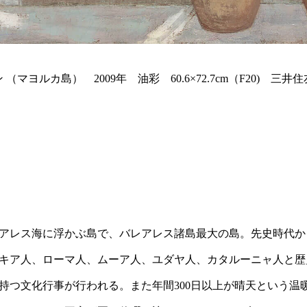
（マヨルカ島） 2009年 油彩 60.6×72.7cm（F20) 三
アレス海に浮かぶ島で、バレアレス諸島最大の島。先史時代か
キア人、ローマ人、ムーア人、ユダヤ人、カタルーニャ人と歴
持つ文化行事が行われる。また年間300日以上が晴天という温