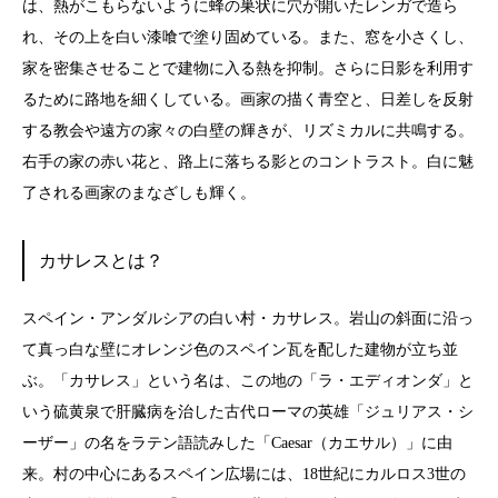
は、熱がこもらないように蜂の巣状に穴が開いたレンガで造ら
れ、その上を白い漆喰で塗り固めている。また、窓を小さくし、
家を密集させることで建物に入る熱を抑制。さらに日影を利用す
るために路地を細くしている。画家の描く青空と、日差しを反射
する教会や遠方の家々の白壁の輝きが、リズミカルに共鳴する。
右手の家の赤い花と、路上に落ちる影とのコントラスト。白に魅
了される画家のまなざしも輝く。
カサレスとは？
スペイン・アンダルシアの白い村・カサレス。岩山の斜面に沿っ
て真っ白な壁にオレンジ色のスペイン瓦を配した建物が立ち並
ぶ。「カサレス」という名は、この地の「ラ・エディオンダ」と
いう硫黄泉で肝臓病を治した古代ローマの英雄「ジュリアス・シ
ーザー」の名をラテン語読みした「Caesar（カエサル）」に由
来。村の中心にあるスペイン広場には、18世紀にカルロス3世の