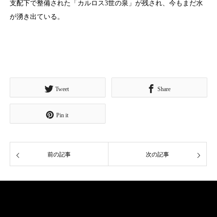
支配下で整備された「カルロス3世の泉」が残され、今もまだ水
が湧き出ている。
Tweet
Share
Pin it
前の記事
次の記事
ご挨拶