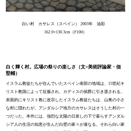
白い村 カサレス（スペイン） 2003年 油彩
162.0×130.3cm（F100）
白く輝く村。広場の祭りの楽しさ（文=美術評論家・佃
堅輔）
イスラム教徒たちが住んでいたスペイン南部の地域は、15世紀キ
リスト教国によって征服され、カディスの侯爵に引き渡される。
表面的にキリスト教に改宗したイスラム教徒たちは、山奥の小さ
な村に隠れたが、アンダルシア地方のカサレスはそうした村の一
つだった。本作には、強烈な太陽の日差しの下で暮らすアンダル
シア人の生活の知恵が生んだ白壁の家々が連なる。それら白い家