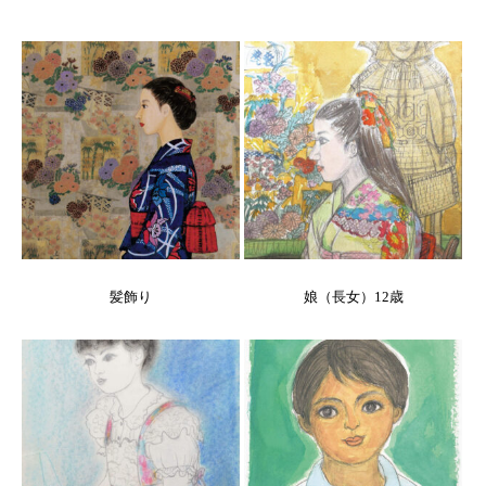
髪飾り
娘（長女）12歳