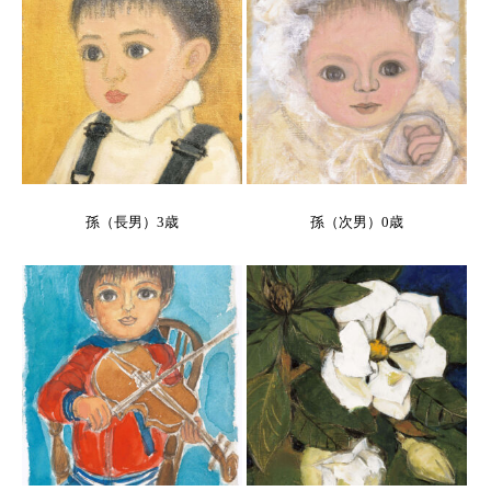
孫（長男）3歳
孫（次男）0歳