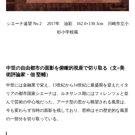
シエーナ遠望 No.2 2017年 油彩 162.0×130.3cm 川崎市立小
杉小学校蔵
中世の自由都市の面影を俯瞰的視座で切り取る（文=美
術評論家・佃 堅輔）
中世には金融業で栄え、13世紀から14世紀に最盛期を迎えたイタ
リアの都市国家シエーナは、ルネサンス期にはフィレンツェと並
んで芸術の中心地だった。アーチ型の窓から眺望される風景は、
今も変わらず当時の面影を残しており、窓枠はその歴史的な風景
の一部分を切り取っている。