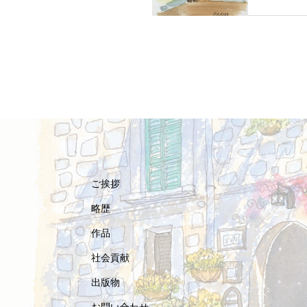
ご挨拶
略歴
作品
社会貢献
出版物