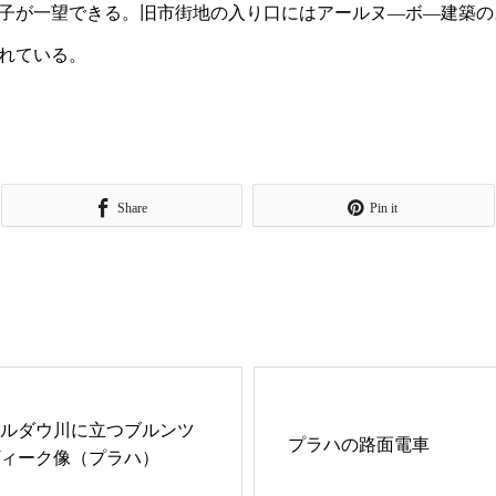
子が一望できる。旧市街地の入り口にはアールヌ―ボ―建築の
れている。
Share
Pin it
ルダウ川に立つブルンツ
プラハの路面電車
ィーク像（プラハ）