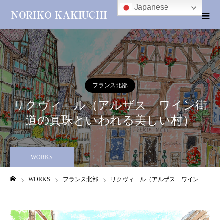
Japanese
フランス北部
リクヴィ―ル（アルザス ワイン街
道の真珠といわれる美しい村）
WORKS
WORKS
フランス北部
リクヴィ―ル（アルザス ワイン街道の真珠といわれる美しい村）
ホーム