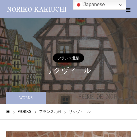
Japanese
フランス北部
リクヴィ―ル
WORKS
WORKS
フランス北部
リクヴィ―ル
ホーム